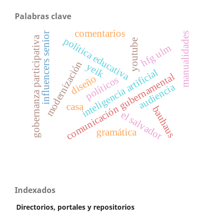
Palabras clave
comentarios
influencers senior
manualidades
gobernanza participativa
política educativa
youtube
hfg ulm
modernización
yeik
inteligencia artificial
comunicación gubernamental
diseño
políticos
audiencia
casa
bauhaus
el salvador
gramática
Indexados
Directorios, portales y repositorios