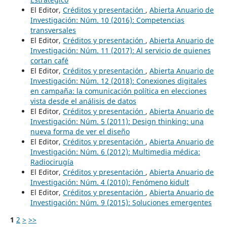
El Editor,
Créditos y presentación
,
Abierta Anuario de
Investigación: Núm. 10 (2016): Competencias
transversales
El Editor,
Créditos y presentación
,
Abierta Anuario de
Investigación: Núm. 11 (2017): Al servicio de quienes
cortan café
El Editor,
Créditos y presentación
,
Abierta Anuario de
Investigación: Núm. 12 (2018): Conexiones digitales
en campaña: la comunicación política en elecciones
vista desde el análisis de datos
El Editor,
Créditos y presentación
,
Abierta Anuario de
Investigación: Núm. 5 (2011): Design thinking: una
nueva forma de ver el diseño
El Editor,
Créditos y presentación
,
Abierta Anuario de
Investigación: Núm. 6 (2012): Multimedia médica:
Radiocirugía
El Editor,
Créditos y presentación
,
Abierta Anuario de
Investigación: Núm. 4 (2010): Fenómeno kidult
El Editor,
Créditos y presentación
,
Abierta Anuario de
Investigación: Núm. 9 (2015): Soluciones emergentes
1
2
>
>>