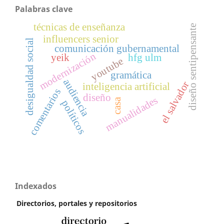
Palabras clave
técnicas de enseñanza
diseño sentipensante
influencers senior
desigualdad social
comunicación gubernamental
modernización
yeik
hfg ulm
youtube
gramática
audiencia
el salvador
inteligencia artificial
comentarios
diseño
manualidades
casa
políticos
Indexados
Directorios, portales y repositorios