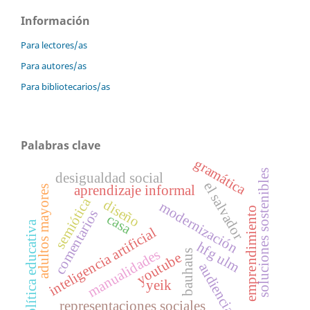
Información
Para lectores/as
Para autores/as
Para bibliotecarios/as
Palabras clave
gramática
s
desigualdad social
el salvador
aprendizaje informal
adultos mayores
semiótica
diseño
modernización
emprendimiento
comentarios
casa
política educativa
inteligencia artificial
s
o
l
u
c
i
o
n
e
s
s
o
s
t
e
n
i
b
l
e
hfg ulm
manualidades
bauhaus
youtube
audiencia
yeik
representaciones sociales