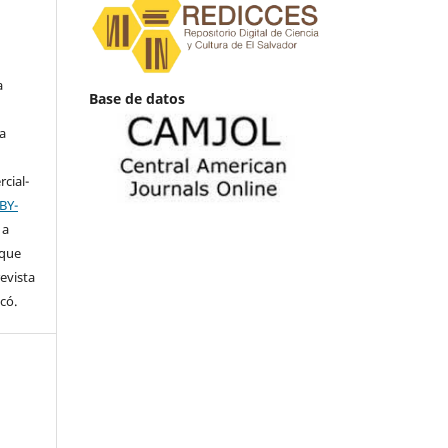
a
Base de datos
ia
cial-
BY-
 a
 que
revista
có.