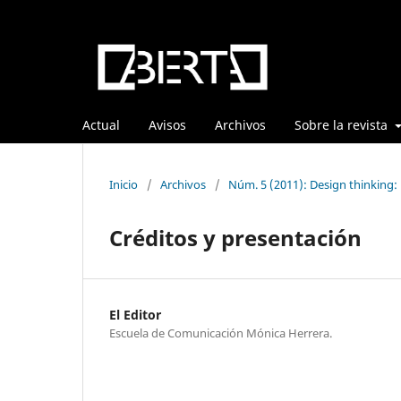
Actual
Avisos
Archivos
Sobre la revista
Inicio
/
Archivos
/
Núm. 5 (2011): Design thinking:
Créditos y presentación
El Editor
Escuela de Comunicación Mónica Herrera.