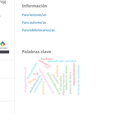
Información
Para lectores/as
Para autores/as
Para bibliotecarios/as
Palabras clave
bauhaus
audiencia
aprendizaje informal
manualidades
emprendimiento
casa
técnicas de enseñanza
políticos
influencers senior
desigualdad social
inteligencia artificial
política educativa
justicia de datos
yeik
youtube
adultos mayores
modernización
el salvador
diseño
comentarios
gramática