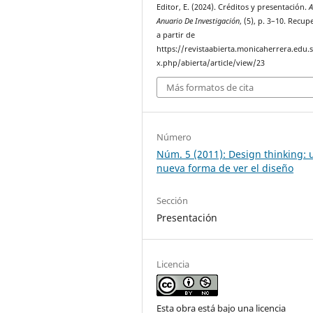
Editor, E. (2024). Créditos y presentación.
A
Anuario De Investigación
, (5), p. 3–10. Recu
a partir de
https://revistaabierta.monicaherrera.edu.
x.php/abierta/article/view/23
Más formatos de cita
Número
Núm. 5 (2011): Design thinking: 
nueva forma de ver el diseño
Sección
Presentación
Licencia
Esta obra está bajo una licencia