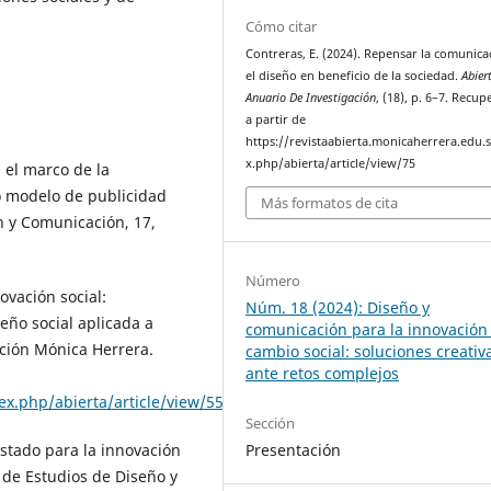
Cómo citar
Contreras, E. (2024). Repensar la comunica
el diseño en beneficio de la sociedad.
Abier
Anuario De Investigación
, (18), p. 6–7. Recu
a partir de
https://revistaabierta.monicaherrera.edu.
x.php/abierta/article/view/75
n el marco de la
o modelo de publicidad
Más formatos de cita
n y Comunicación, 17,
Número
ovación social:
Núm. 18 (2024): Diseño y
eño social aplicada a
comunicación para la innovación 
ción Mónica Herrera.
cambio social: soluciones creativ
ante retos complejos
ex.php/abierta/article/view/55
Sección
Presentación
Estado para la innovación
 de Estudios de Diseño y