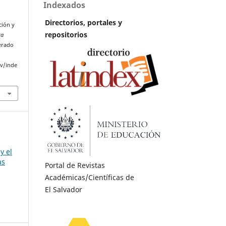
Indexados
Directorios, portales y
ción y
repositorios
ta
perado
sv/inde
y el
as
Portal de Revistas
Académicas/Científicas de
El Salvador