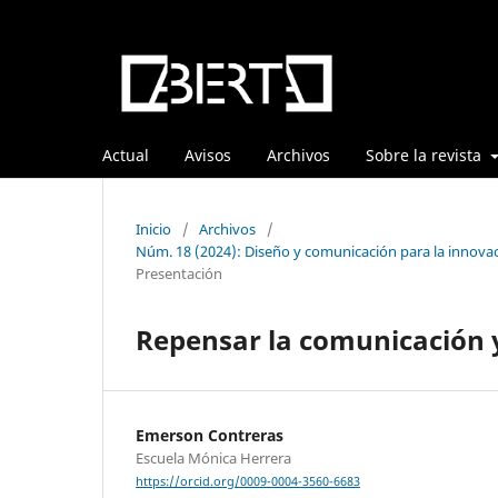
Actual
Avisos
Archivos
Sobre la revista
Inicio
/
Archivos
/
Núm. 18 (2024): Diseño y comunicación para la innovaci
Presentación
Repensar la comunicación y 
Emerson Contreras
Escuela Mónica Herrera
https://orcid.org/0009-0004-3560-6683