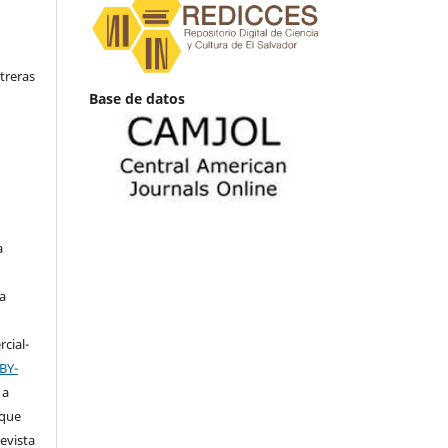
treras
Base de datos
a
ia
cial-
BY-
 a
 que
revista