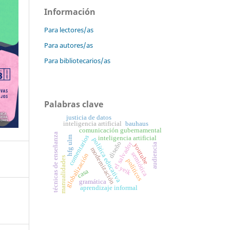
Información
Para lectores/as
Para autores/as
Para bibliotecarios/as
Palabras clave
justicia de datos
inteligencia artificial
bauhaus
comunicación gubernamental
técnicas de enseñanza
comentarios
inteligencia artificial
hfg ulm
política educativa
diseño
el salvador
audiencia
youtube
modernización
semiótica
globalización
manualidades
políticos
yeik
casa
gramática
aprendizaje informal