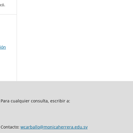
có.
ión
Para cualquier consulta, escribir a:
Contacto:
wcarballo@monicaherrera.edu.sv