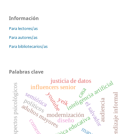
Información
Para lectores/as
Para autores/as
Para bibliotecarios/as
Palabras clave
justicia de datos
inteligencia artificial
cine-aspectos psicológicos
influencers senior
casa
semiótica
youtube
aprendizaje informal
yeik
políticos
audiencia
el salvador
adultos mayores
modernización
política educativa
diseño
comentarios